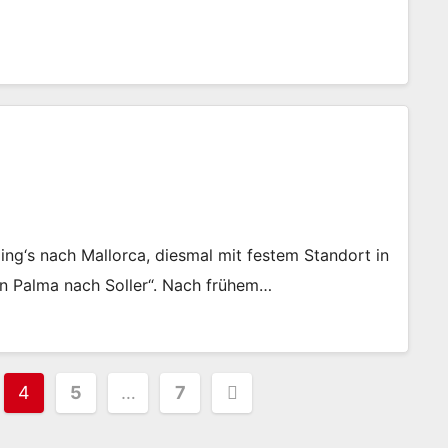
ng‘s nach Mallorca, diesmal mit festem Standort in
von Palma nach Soller“. Nach frühem…
ierung
4
5
…
7