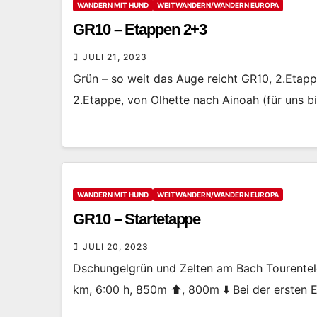
WANDERN MIT HUND
WEITWANDERN/WANDERN EUROPA
GR10 – Etappen 2+3
JULI 21, 2023
Grün – so weit das Auge reicht GR10, 2.Eta
2.Etappe, von Olhette nach Ainoah (für uns b
WANDERN MIT HUND
WEITWANDERN/WANDERN EUROPA
GR10 – Startetappe
JULI 20, 2023
Dschungelgrün und Zelten am Bach Tourentel
km, 6:00 h, 850m ⬆️, 800m ⬇️ Bei der ersten