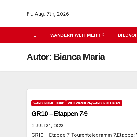
Zum
Inhalt
Fr.. Aug. 7th, 2026
springen
WANDERN WEIT MEHR
BILDVO
Autor:
Bianca Maria
WANDERN MIT HUND
WEITWANDERN/WANDERN EUROPA
GR10 – Etappen 7-9
JULI 31, 2023
GR10 – Etappe 7 Tourentelegramm 7.Etappe: 