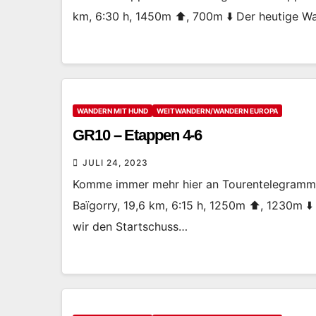
km, 6:30 h, 1450m ⬆️, 700m ⬇️ Der heutige 
WANDERN MIT HUND
WEITWANDERN/WANDERN EUROPA
GR10 – Etappen 4-6
JULI 24, 2023
Komme immer mehr hier an Tourentelegramm 4
Baïgorry, 19,6 km, 6:15 h, 1250m ⬆️, 1230m ⬇
wir den Startschuss…