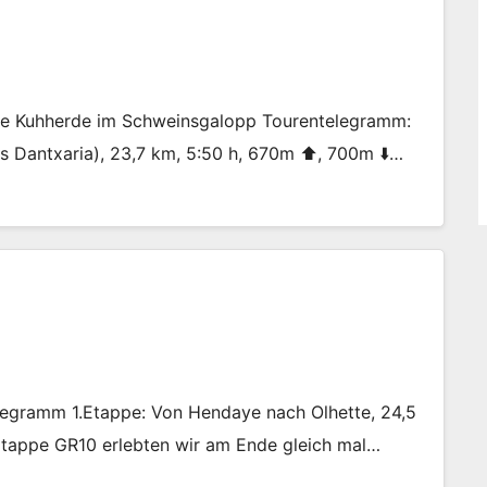
ppe Kuhherde im Schweinsgalopp Tourentelegramm:
is Dantxaria), 23,7 km, 5:50 h, 670m ⬆️, 700m ⬇️…
egramm 1.Etappe: Von Hendaye nach Olhette, 24,5
 Etappe GR10 erlebten wir am Ende gleich mal…