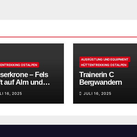
AUSRÜSTUNG UND EQUIPMENT
ENTREKKING OSTALPEN
HÜTTENTREKKING OSTALPEN
serkrone – Fels
Trainerin C
fft auf Alm und
Bergwandern
rfenklänge
LI 16, 2025
JULI 16, 2025