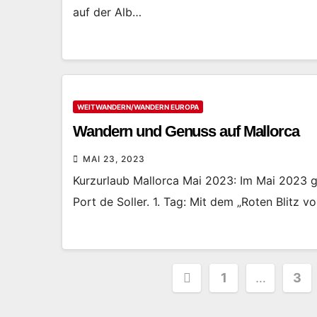
auf der Alb…
WEITWANDERN/WANDERN EUROPA
Wandern und Genuss auf Mallorca
MAI 23, 2023
Kurzurlaub Mallorca Mai 2023: Im Mai 2023 gi
Port de Soller. 1. Tag: Mit dem „Roten Blitz 
Seitennummer
1
…
3
der