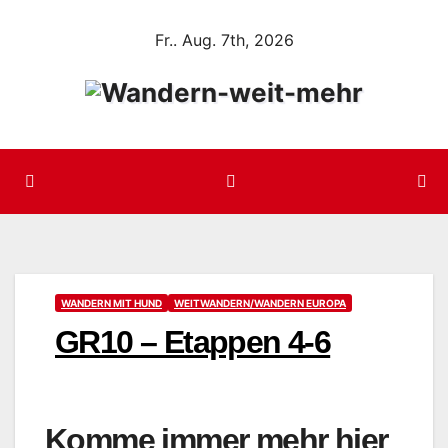
Zum
Fr.. Aug. 7th, 2026
Inhalt
springen
WANDERN MIT HUND
WEITWANDERN/WANDERN EUROPA
GR10 – Etappen 4-6
Komme immer mehr hier