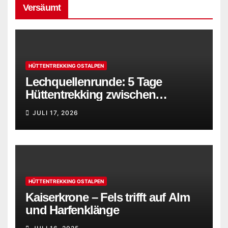
Versäumt
HÜTTENTREKKING OSTALPEN
Lechquellenrunde: 5 Tage
Hüttentrekking zwischen
Bregenzerwald und Lechtaler
JULI 17, 2026
Alpen
HÜTTENTREKKING OSTALPEN
Kaiserkrone – Fels trifft auf Alm
und Harfenklänge