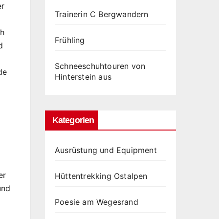
er
Trainerin C Bergwandern
ch
Frühling
d
Schneeschuhtouren von
de
Hinterstein aus
Kategorien
Ausrüstung und Equipment
er
Hüttentrekking Ostalpen
und
Poesie am Wegesrand