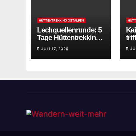
HÜTTENTREKKING OSTALPEN
HÜTT
Lechquellenrunde: 5
Kai
Tage Hüttentrekking
tri
zwischen
Ha
JULI 17, 2026
JU
Bregenzerwald und
Lechtaler Alpen