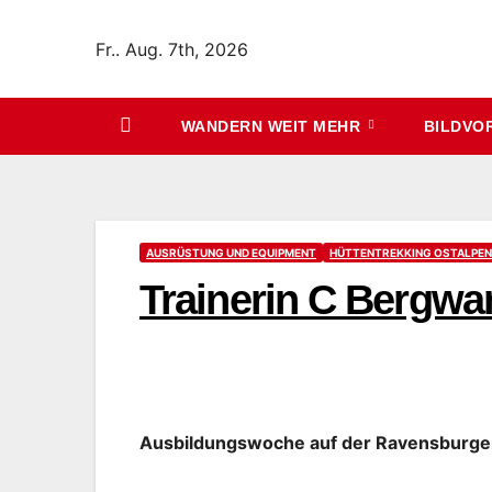
Zum
Inhalt
Fr.. Aug. 7th, 2026
springen
WANDERN WEIT MEHR
BILDVO
AUSRÜSTUNG UND EQUIPMENT
HÜTTENTREKKING OSTALPEN
Trainerin C Bergwa
Ausbildungswoche auf der Ravensburge