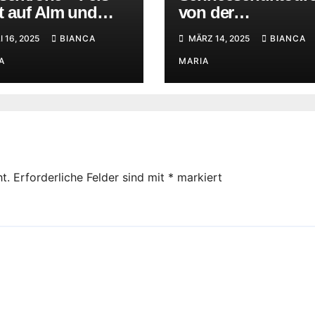
fft auf Alm und
von der
fenklänge
Maighelshütte aus
I 16, 2025
BIANCA
MÄRZ 14, 2025
BIANCA
A
MARIA
t.
Erforderliche Felder sind mit
*
markiert