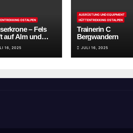
AUSRÜSTUNG UND EQUIPMENT
ENTREKKING OSTALPEN
HÜTTENTREKKING OSTALPEN
serkrone – Fels
Trainerin C
fft auf Alm und
Bergwandern
rfenklänge
LI 16, 2025
JULI 16, 2025