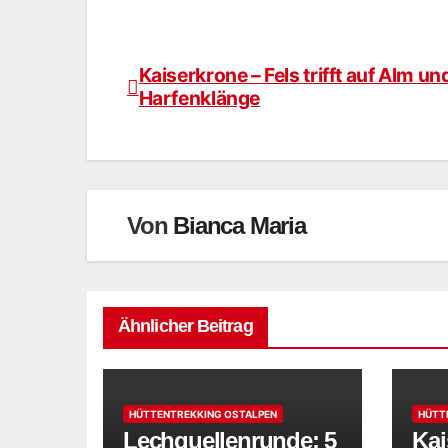
Kaiserkrone – Fels trifft auf Alm un
Beitragsnavigation
Harfenklänge
Von
Bianca Maria
Ähnlicher Beitrag
HÜTTENTREKKING OSTALPEN
HÜTT
Lechquellenrunde: 5
Kai