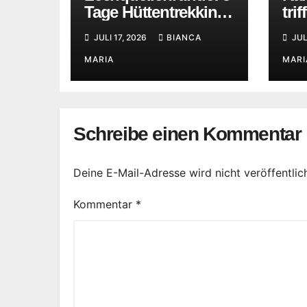
Tage Hüttentrekking
tri
zwischen
Har
JULI 17, 2026
BIANCA
JUL
Bregenzerwald und
Lechtaler Alpen
MARIA
MARI
Schreibe einen Kommentar
Deine E-Mail-Adresse wird nicht veröffentlich
Kommentar
*