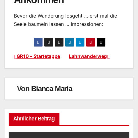
Bevor die Wanderung losgeht … erst mal die
Seele baumeln lassen … Impressionen:
GR10 – Startetappe
Lahnwanderweg
Beitragsnavigation
Von
Bianca Maria
Ähnlicher Beitrag