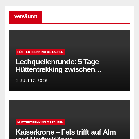
Versäumt
HÜTTENTREKKING OSTALPEN
Lechquellenrunde: 5 Tage
Hüttentrekking zwischen
Bregenzerwald und Lechtaler
JULI 17, 2026
Alpen
HÜTTENTREKKING OSTALPEN
Kaiserkrone – Fels trifft auf Alm