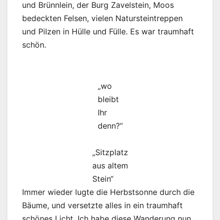
und Brünnlein, der Burg Zavelstein, Moos
bedeckten Felsen, vielen Natursteintreppen
und Pilzen in Hülle und Fülle. Es war traumhaft
schön.
„wo
bleibt
Ihr
denn?“
„Sitzplatz
aus altem
Stein“
Immer wieder lugte die Herbstsonne durch die
Bäume, und versetzte alles in ein traumhaft
schönes Licht. Ich habe diese Wanderung nun