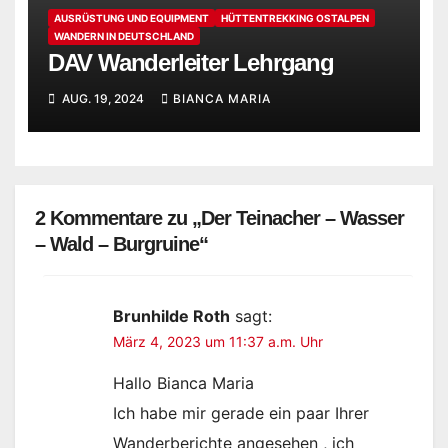
AUSRÜSTUNG UND EQUIPMENT
HÜTTENTREKKING OSTALPEN
WANDERN IN DEUTSCHLAND
DAV Wanderleiter Lehrgang
AUG. 19, 2024
BIANCA MARIA
2 Kommentare zu „Der Teinacher – Wasser
– Wald – Burgruine“
Brunhilde Roth
sagt:
März 4, 2023 um 11:37 a.m. Uhr
Hallo Bianca Maria
Ich habe mir gerade ein paar Ihrer
Wanderberichte angesehen , ich