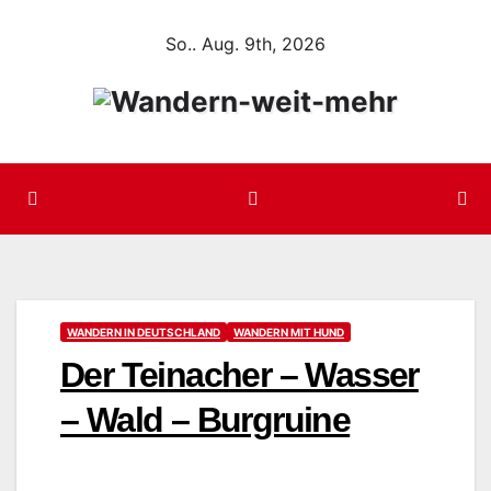
Zum
So.. Aug. 9th, 2026
Inhalt
springen
WANDERN IN DEUTSCHLAND
WANDERN MIT HUND
Der Teinacher – Wasser
– Wald – Burgruine