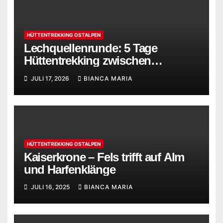
HÜTTENTREKKING OSTALPEN
Lechquellenrunde: 5 Tage
Hüttentrekking zwischen
Bregenzerwald und Lechtaler
JULI 17, 2026
BIANCA MARIA
Alpen
HÜTTENTREKKING OSTALPEN
Kaiserkrone – Fels trifft auf Alm
und Harfenklänge
JULI 16, 2025
BIANCA MARIA