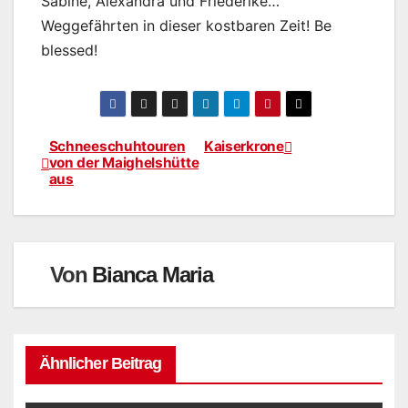
Sabine, Alexandra und Friederike…
Weggefährten in dieser kostbaren Zeit! Be
blessed!
Schneeschuhtouren
Kaiserkrone
Beitragsnavigation
von der Maighelshütte
aus
Von
Bianca Maria
Ähnlicher Beitrag