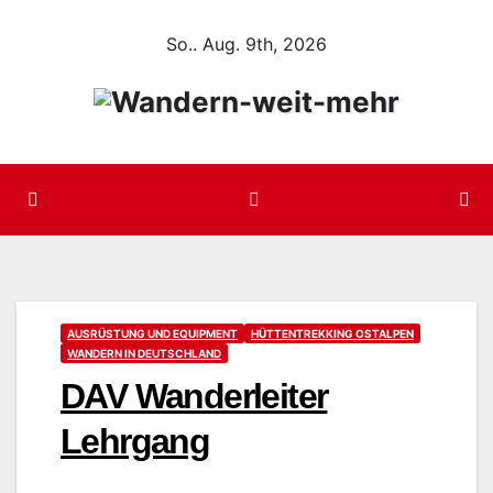
Zum
So.. Aug. 9th, 2026
Inhalt
springen
AUSRÜSTUNG UND EQUIPMENT
HÜTTENTREKKING OSTALPEN
WANDERN IN DEUTSCHLAND
DAV Wanderleiter
Lehrgang