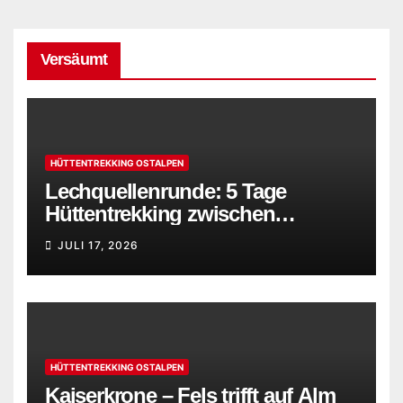
Versäumt
HÜTTENTREKKING OSTALPEN
Lechquellenrunde: 5 Tage
Hüttentrekking zwischen
Bregenzerwald und Lechtaler
JULI 17, 2026
Alpen
HÜTTENTREKKING OSTALPEN
Kaiserkrone – Fels trifft auf Alm