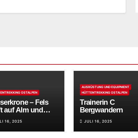
AUSRÜSTUNG UND EQUIPMENT
ENTREKKING OSTALPEN
HÜTTENTREKKING OSTALPEN
serkrone – Fels
Trainerin C
fft auf Alm und
Bergwandern
rfenklänge
LI 16, 2025
JULI 16, 2025