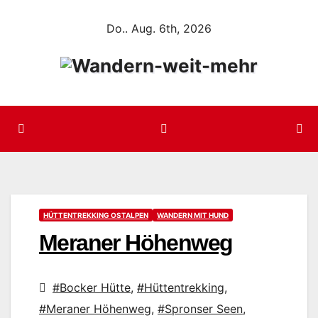
Zum
Do.. Aug. 6th, 2026
Inhalt
springen
HÜTTENTREKKING OSTALPEN
WANDERN MIT HUND
Meraner Höhenweg
#Bocker Hütte
,
#Hüttentrekking
,
#Meraner Höhenweg
,
#Spronser Seen
,