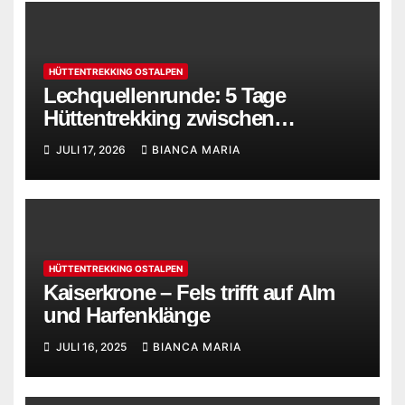
HÜTTENTREKKING OSTALPEN
Lechquellenrunde: 5 Tage
Hüttentrekking zwischen
Bregenzerwald und Lechtaler
JULI 17, 2026
BIANCA MARIA
Alpen
HÜTTENTREKKING OSTALPEN
Kaiserkrone – Fels trifft auf Alm
und Harfenklänge
JULI 16, 2025
BIANCA MARIA