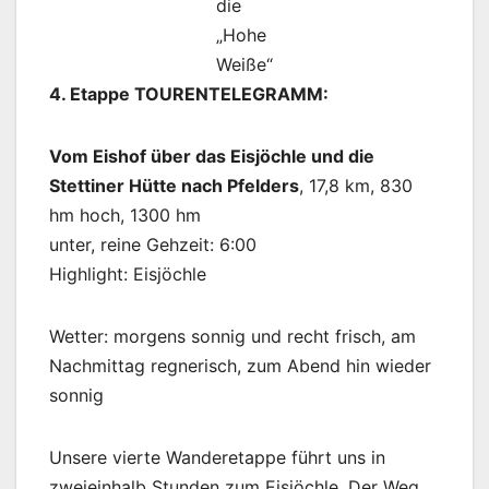
die
„Hohe
Weiße“
4. Etappe TOURENTELEGRAMM:
Vom Eishof über das Eisjöchle und die
Stettiner Hütte nach Pfelders
, 17,8 km, 830
hm hoch, 1300 hm
unter, reine Gehzeit: 6:00
Highlight: Eisjöchle
Wetter: morgens sonnig und recht frisch, am
Nachmittag regnerisch, zum Abend hin wieder
sonnig
Unsere vierte Wanderetappe führt uns in
zweieinhalb Stunden zum Eisjöchle. Der Weg