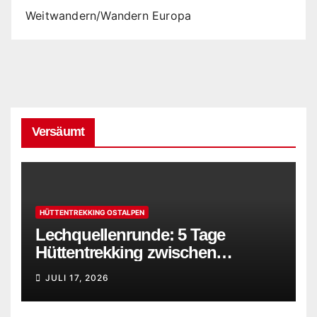
Weitwandern/Wandern Europa
Versäumt
HÜTTENTREKKING OSTALPEN
Lechquellenrunde: 5 Tage
Hüttentrekking zwischen
Bregenzerwald und Lechtaler
JULI 17, 2026
Alpen