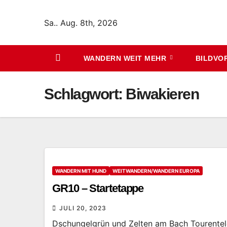
Zum
Inhalt
Sa.. Aug. 8th, 2026
springen
WANDERN WEIT MEHR
BILDVO
Schlagwort:
Biwakieren
WANDERN MIT HUND
WEITWANDERN/WANDERN EUROPA
GR10 – Startetappe
JULI 20, 2023
Dschungelgrün und Zelten am Bach Tourentel