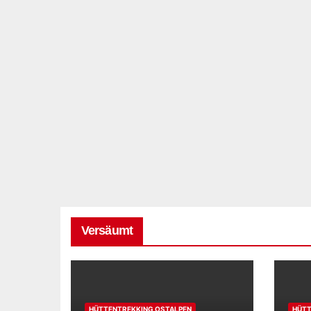
Versäumt
HÜTTENTREKKING OSTALPEN
HÜTT